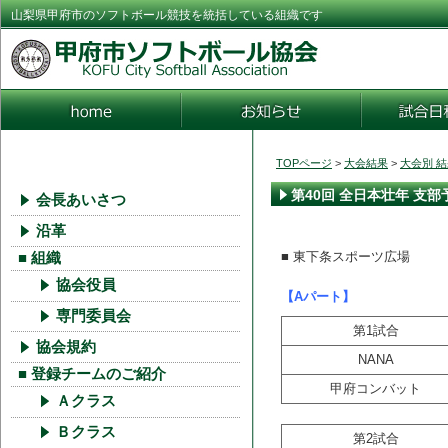
山梨県甲府市のソフトボール競技を統括している組織です
TOPページ
>
大会結果
>
大会別 
第40回 全日本壮年 支部
会長あいさつ
沿革
■ 東下条スポーツ広場
■ 組織
協会役員
【Aパート】
専門委員会
第1試合
協会規約
NANA
■ 登録チームのご紹介
甲府コンバット
Ａクラス
Ｂクラス
第2試合