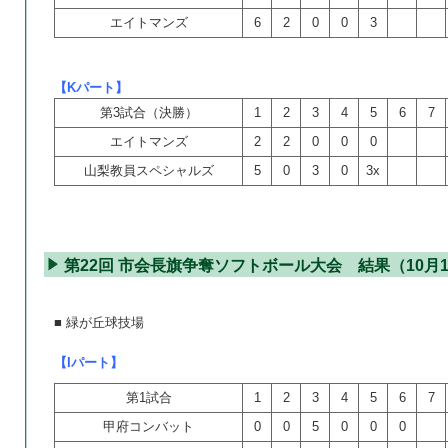
エイトマンズ
6
2
0
0
3
【Kパート】
第3試合（決勝）
1
2
3
4
5
6
7
エイトマンズ
2
2
0
0
0
山梨教員スペシャルズ
5
0
3
0
3x
第22回 市会長旗争奪ソフトボール大会 結果（10月1
■ 緑が丘球技場
【Iパート】
第1試合
1
2
3
4
5
6
7
甲府コンバット
0
0
5
0
0
0