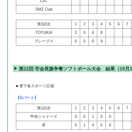
LSC
SMZ Club
第3試合
1
2
3
4
5
6
7
TOYUKAI
2
0
6
8
ブレーブス
0
0
0
4
第22回 市会長旗争奪ソフトボール大会 結果（10月1
■ 東下条スポーツ広場
【Gパート】
第1試合
1
2
3
4
5
6
7
甲府シャドーズ
0
0
1
0
0
零
5
1
4
0
X