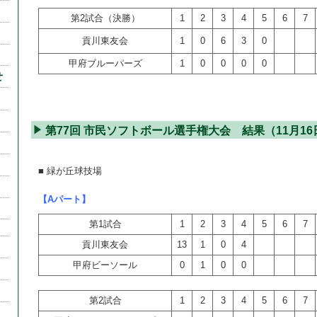
第2試合（決勝）
1
2
3
4
5
6
7
貢川東友会
1
0
6
3
0
甲府ブルーパーズ
1
0
0
0
0
せ
第77回 市民ソフトボール選手権大会 結果（11月16
■ 緑が丘球技場
【Aパート】
第1試合
1
2
3
4
5
6
7
貢川東友会
13
1
0
4
甲府ビーソール
0
1
0
0
第2試合
1
2
3
4
5
6
7