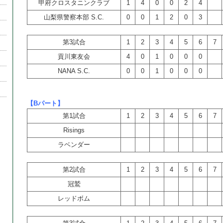
甲府クロスタニンクラブ
1
4
0
0
2
4
山梨県警察本部 S.C.
0
0
1
2
0
3
第3試合
1
2
3
4
5
6
7
貢川東友会
4
0
1
0
0
0
NANA S.C.
0
0
1
0
0
0
【Bパート】
第1試合
1
2
3
4
5
6
7
Risings
ラベンダー
第2試合
1
2
3
4
5
6
7
冠鷲
レッドボム