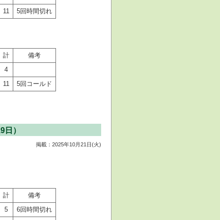
11
5回時間切れ
計
備考
4
11
5回コールド
9日）
掲載：2025年10月21日(火)
計
備考
5
6回時間切れ