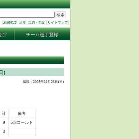
│
組織概要
│
沿革
│
規約・規定
│
サイトマップ
│
日）
掲載：2025年11月23日(日)
計
備考
9
5回コールド
0