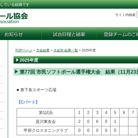
している組織です
サイト内検索
TOPページ
>
大会結果
>
大会別 結果一覧
> 2025年度
2025年度
第77回 市民ソフトボール選手権大会 結果（11月23
■ 東下条スポーツ広場
【Cパート】
第1試合
1
2
3
4
5
6
7
貢川東友会
2
0
6
0
1
甲府クロスタニンクラブ
0
0
0
0
0