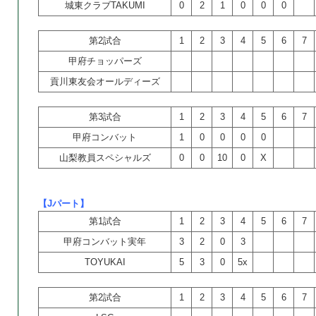
城東クラブTAKUMI
0
2
1
0
0
0
第2試合
1
2
3
4
5
6
7
甲府チョッパーズ
貢川東友会オールディーズ
第3試合
1
2
3
4
5
6
7
甲府コンバット
1
0
0
0
0
山梨教員スペシャルズ
0
0
10
0
X
【Jパート】
第1試合
1
2
3
4
5
6
7
甲府コンバット実年
3
2
0
3
TOYUKAI
5
3
0
5x
第2試合
1
2
3
4
5
6
7