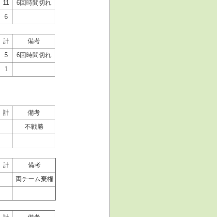
11
6回時間切れ
6
計
備考
5
6回時間切れ
1
計
備考
不戦勝
計
備考
両チーム棄権