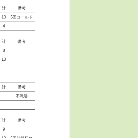
計
備考
13
5回コールド
4
計
備考
8
13
計
備考
不戦勝
計
備考
9