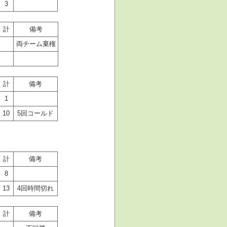
3
計
備考
両チーム棄権
計
備考
1
10
5回コールド
計
備考
8
13
4回時間切れ
計
備考