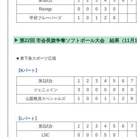
第3試合
1
2
3
4
5
6
7
Risings
0
0
0
3
0
甲府ブルーパーズ
1
0
1
2
X
第22回 市会長旗争奪ソフトボール大会 結果（11月1
■ 東下条スポーツ広場
【Kパート】
第1試合
1
2
3
4
5
6
7
ジェニュイン
3
0
0
0
0
0
0
山梨教員スペシャルズ
1
0
0
1
1
2
X
【Lパート】
第2試合
1
2
3
4
5
6
7
LSC
0
0
0
5
0