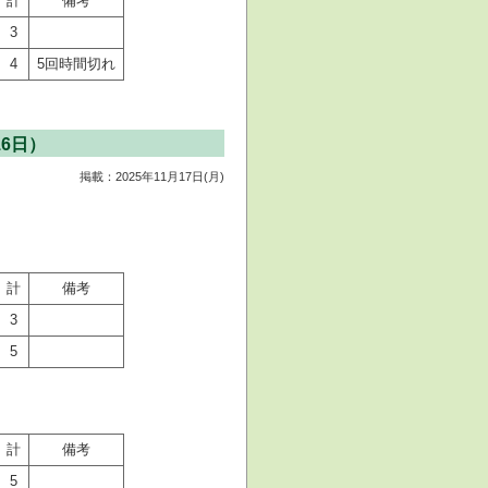
計
備考
3
4
5回時間切れ
6日）
掲載：2025年11月17日(月)
計
備考
3
5
計
備考
5