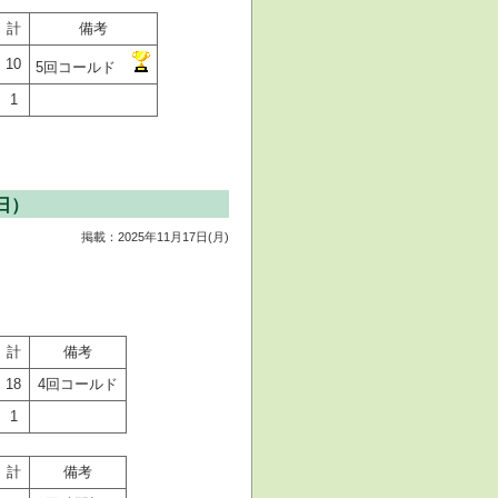
計
備考
10
5回コールド
1
日）
掲載：2025年11月17日(月)
計
備考
18
4回コールド
1
計
備考