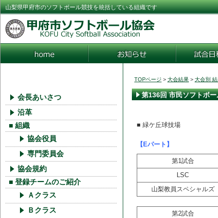
山梨県甲府市のソフトボール競技を統括している組織です
TOPページ
>
大会結果
>
大会別 
第136回 市民ソフトボ
会長あいさつ
沿革
■ 緑ケ丘球技場
■ 組織
協会役員
【Eパート】
専門委員会
第1試合
協会規約
LSC
■ 登録チームのご紹介
山梨教員スペシャルズ
Ａクラス
Ｂクラス
第2試合