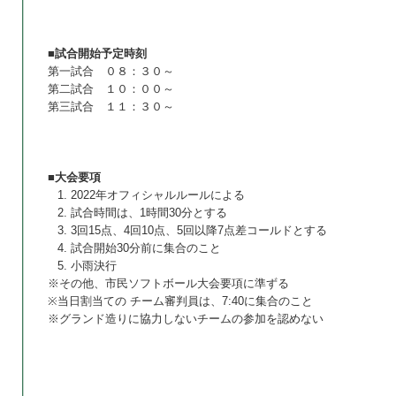
■試合開始予定時刻
第一試合 ０８：３０～
第二試合 １０：００～
第三試合 １１：３０～
■大会要項
2022年オフィシャルルールによる
試合時間は、1時間30分とする
3回15点、4回10点、5回以降7点差コールドとする
試合開始30分前に集合のこと
小雨決行
※その他、市民ソフトボール大会要項に準ずる
※当日割当ての チーム審判員は、7:40に集合のこと
※グランド造りに協力しないチームの参加を認めない