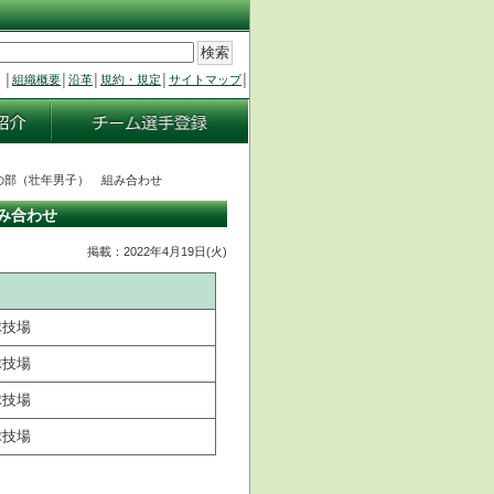
│
組織概要
│
沿革
│
規約・規定
│
サイトマップ
│
ルの部（壮年男子） 組み合わせ
み合わせ
掲載：2022年4月19日(火)
球技場
球技場
球技場
球技場