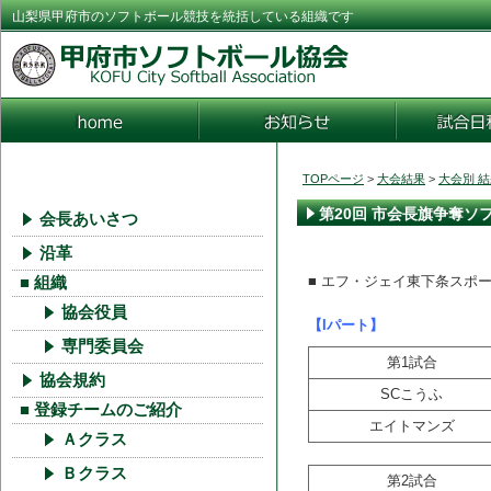
山梨県甲府市のソフトボール競技を統括している組織です
TOPページ
>
大会結果
>
大会別 
第20回 市会長旗争奪ソ
会長あいさつ
沿革
■ エフ・ジェイ東下条スポ
■ 組織
協会役員
【Iパート】
専門委員会
第1試合
協会規約
SCこうふ
■ 登録チームのご紹介
エイトマンズ
Ａクラス
Ｂクラス
第2試合