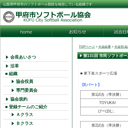
山梨県甲府市のソフトボール競技を統括している組織です
TOPページ
>
大会結果
>
大会別 
第131回 市民ソフトボ
会長あいさつ
沿革
■ 東下条スポーツ広場
■ 組織
協会役員
【Eパート】
専門委員会
第1試合（準決勝）
協会規約
TOYUKAI
■ 登録チームのご紹介
びーぼむ。
Ａクラス
Ｂクラス
第2試合（準決勝）