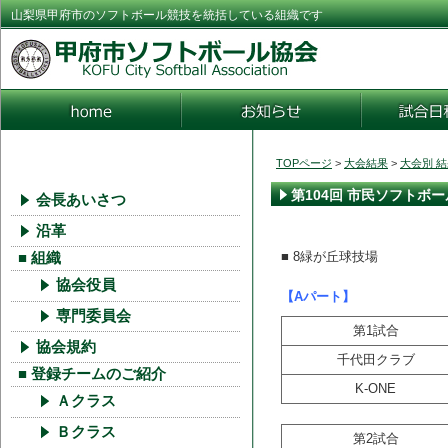
山梨県甲府市のソフトボール競技を統括している組織です
TOPページ
>
大会結果
>
大会別 
第104回 市民ソフトボ
会長あいさつ
沿革
■ 8緑が丘球技場
■ 組織
協会役員
【Aパート】
専門委員会
第1試合
協会規約
千代田クラブ
■ 登録チームのご紹介
K-ONE
Ａクラス
Ｂクラス
第2試合