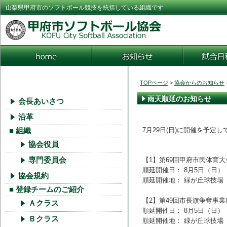
山梨県甲府市のソフトボール競技を統括している組織です
TOPページ
>
協会からのお知らせ
雨天順延のお知らせ
会長あいさつ
沿革
7月29日(日)に開催を予
■ 組織
協会役員
【1】第69回甲府市民体育
専門委員会
順延開催日： 8月5日（日）
協会規約
順延開催地： 緑が丘球技場
■ 登録チームのご紹介
【2】第49回市長旗争奪事
Ａクラス
順延開催日： 8月5日（日）
Ｂクラス
順延開催地： 緑が丘球技場